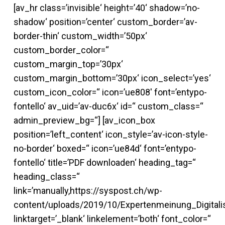
[av_hr class=’invisible‘ height=’40‘ shadow=’no-
shadow‘ position=’center‘ custom_border=’av-
border-thin‘ custom_width=’50px‘
custom_border_color=“
custom_margin_top=’30px‘
custom_margin_bottom=’30px‘ icon_select=’yes‘
custom_icon_color=“ icon=’ue808′ font=’entypo-
fontello‘ av_uid=’av-duc6x‘ id=“ custom_class=“
admin_preview_bg=“] [av_icon_box
position=’left_content‘ icon_style=’av-icon-style-
no-border‘ boxed=“ icon=’ue84d‘ font=’entypo-
fontello‘ title=’PDF downloaden‘ heading_tag=“
heading_class=“
link=’manually,https://syspost.ch/wp-
content/uploads/2019/10/Expertenmeinung_Digitalis
linktarget=’_blank‘ linkelement=’both‘ font_color=“