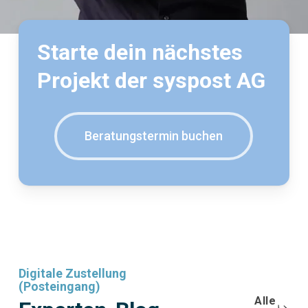
Starte dein nächstes
Projekt der syspost AG
Beratungstermin buchen
Digitale Zustellung
(Posteingang)
Alle