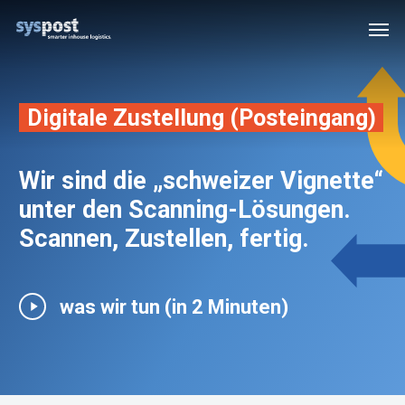
Skip
Men
to
main
content
Digitale Zustellung (Posteingang)
Wir sind die „schweizer Vignette“
unter den Scanning-Lösungen.
Scannen, Zustellen, fertig.
Play
was wir tun (in 2 Minuten)
Video