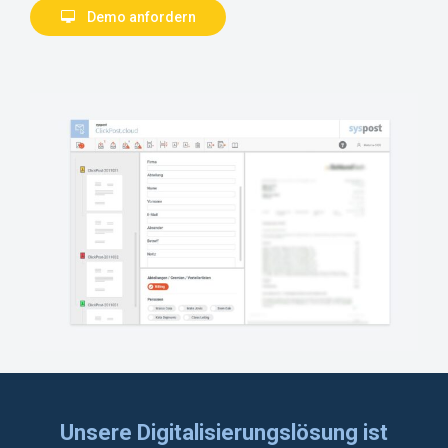
D
e
m
o
a
n
f
o
r
d
e
r
n
Unsere Digitalisierungslösung ist