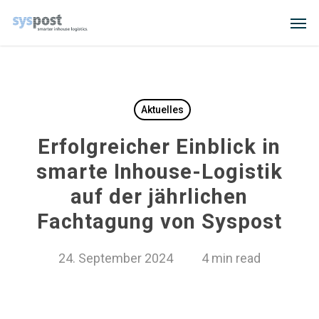
Skip
Men
to
main
content
Aktuelles
Erfolgreicher Einblick in
smarte Inhouse-Logistik
auf der jährlichen
Fachtagung von Syspost
24. September 2024
4 min read