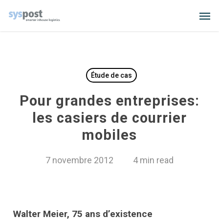
Skip
Men
to
main
content
Étude de cas
Pour grandes entreprises:
les casiers de courrier
mobiles
7 novembre 2012
4 min read
Walter Meier, 75 ans d’existence