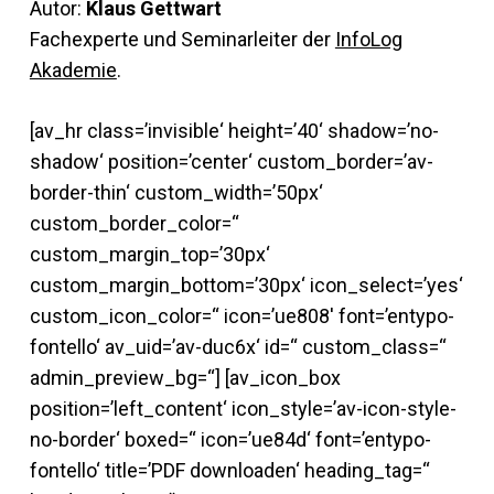
Autor:
Klaus Gettwart
Fachexperte und Seminarleiter der
InfoLog
Akademie
.
[av_hr class=’invisible‘ height=’40‘ shadow=’no-
shadow‘ position=’center‘ custom_border=’av-
border-thin‘ custom_width=’50px‘
custom_border_color=“
custom_margin_top=’30px‘
custom_margin_bottom=’30px‘ icon_select=’yes‘
custom_icon_color=“ icon=’ue808′ font=’entypo-
fontello‘ av_uid=’av-duc6x‘ id=“ custom_class=“
admin_preview_bg=“] [av_icon_box
position=’left_content‘ icon_style=’av-icon-style-
no-border‘ boxed=“ icon=’ue84d‘ font=’entypo-
fontello‘ title=’PDF downloaden‘ heading_tag=“