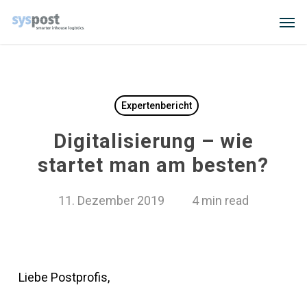
Skip
Men
to
main
content
Expertenbericht
Digitalisierung – wie
startet man am besten?
11. Dezember 2019
4 min read
Liebe Postprofis,