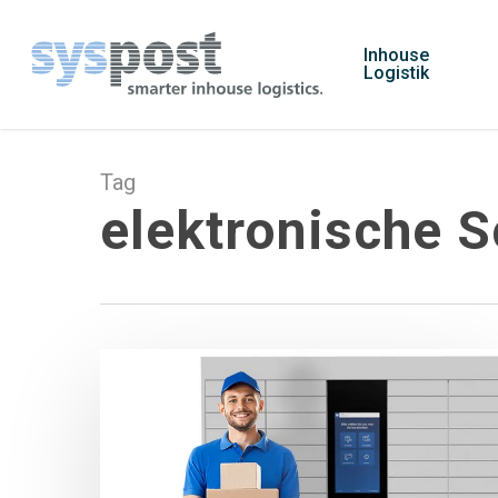
Skip
to
Inhouse
Logistik
main
content
Tag
elektronische S
Was
macht
eine
smarte
Schließfachanlage