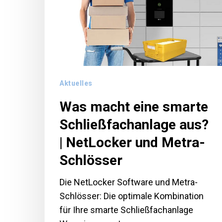
aus?
|
NetLocker
und
Metra-
Schlösser
Aktuelles
Was macht eine smarte
Schließfachanlage aus?
| NetLocker und Metra-
Schlösser
Die NetLocker Software und Metra-
Schlösser: Die optimale Kombination
für Ihre smarte Schließfachanlage