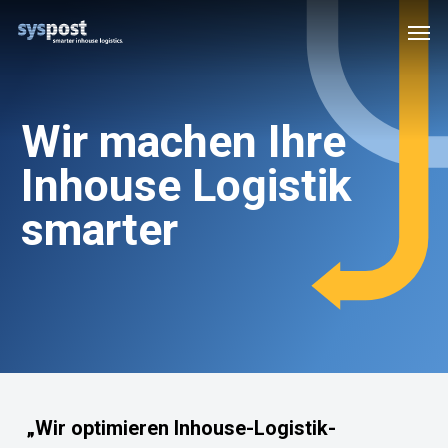
Skip
Men
to
main
content
Wir machen Ihre
Inhouse Logistik
smarter
„Wir optimieren Inhouse-Logistik-