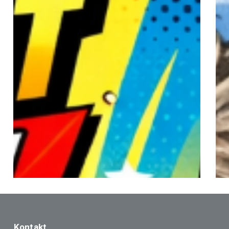
Geräte-
Rücknahme
in
der
Schweiz
–
Effizientes
IT-
Asset-
Management
für
moderne
Organisationen
Kontakt