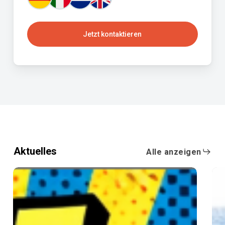
Jetzt kontaktieren
Aktuelles
Alle anzeigen
IT-
Rüc
Ausgabeautomat
202
&
Aus
IT-
20